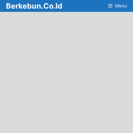
Skip
Berkebun.Co.Id
Menu
to
content