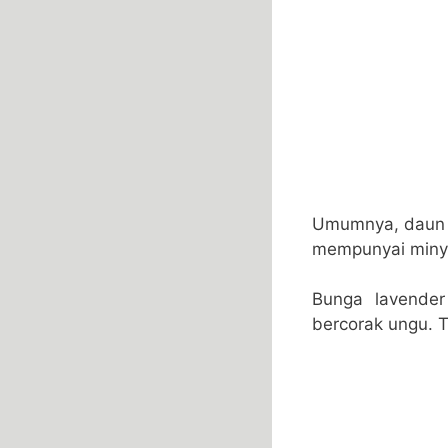
Umumnya, daun ta
mempunyai minya
Bunga lavender
bercorak ungu. T