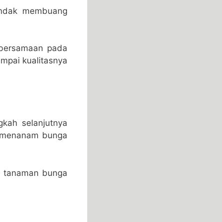
endak membuang
n bersamaan pada
ampai kualitasnya
gkah selanjutnya
t menanam bunga
h tanaman bunga