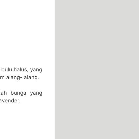
 bulu halus, yang
m alang- alang.
alah bunga yang
avender.