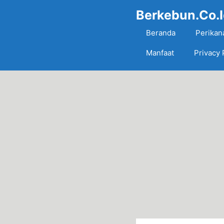
Skip
Berkebun.Co.
to
content
Beranda
Perikan
Manfaat
Privacy 