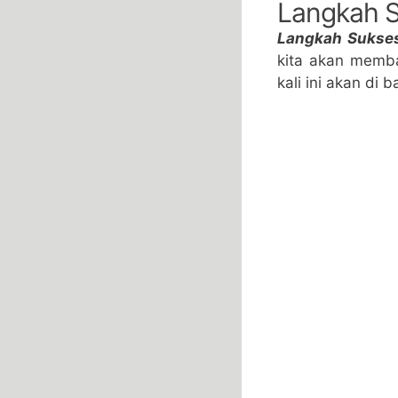
Langkah S
Langkah Sukses
kita akan memb
kali ini akan di 