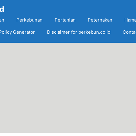
Id
an
Perkebunan
Pertanian
Peternakan
Hama
Policy Generator
Disclaimer for berkebun.co.id
Conta