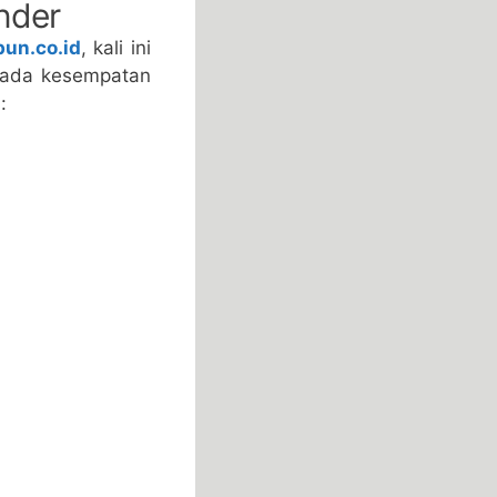
nder
un.co.id
, kali ini
pada kesempatan
: