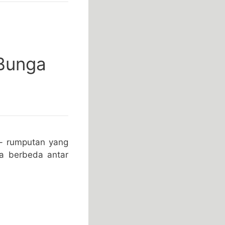
Bunga
t- rumputan yang
ula berbeda antar