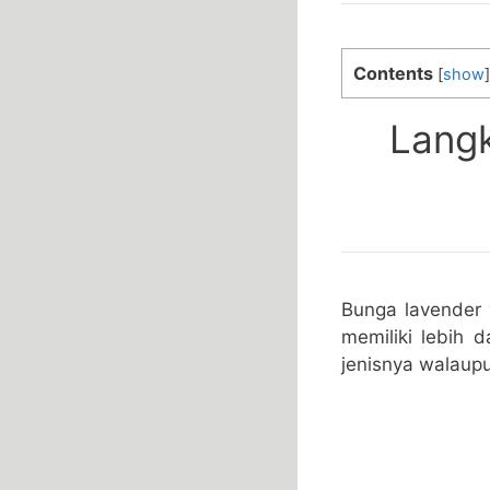
Contents
[
show
]
Lang
Bunga lavender 
memiliki lebih d
jenisnya walaupu