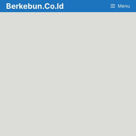
Skip
Berkebun.Co.Id
Menu
to
content